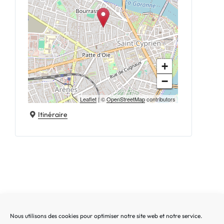
+
−
Leaflet
| ©
OpenStreetMap
contributors
Itinéraire
Nous utilisons des cookies pour optimiser notre site web et notre service.
Recherche