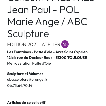
Jean Paul - POL
Marie Ange / ABC
Sculpture
EDITION 2021 - ATELIER
45
Les Fontaines - Patte d'oie - Arcs Saint Cyprien
12 bis rue du Docteur Roux - 31300 TOULOUSE
Métro : station Patte d'Oie
Sculpture et Volumes
abcsculpture@orange.fr
0
6
.
7
5
.
6
4
.
7
0
.
1
4
Artistes de ce collectif