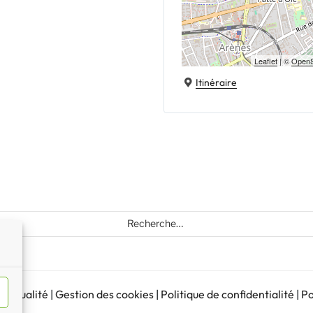
Leaflet
| ©
OpenS
Itinéraire
Recherche
pour
:
d’actualité
|
Gestion des cookies
|
Politique de confidentialité
|
Po