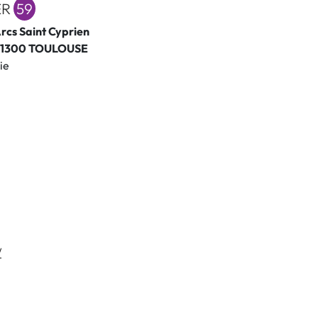
ER
59
Arcs Saint Cyprien
- 31300 TOULOUSE
ie
/