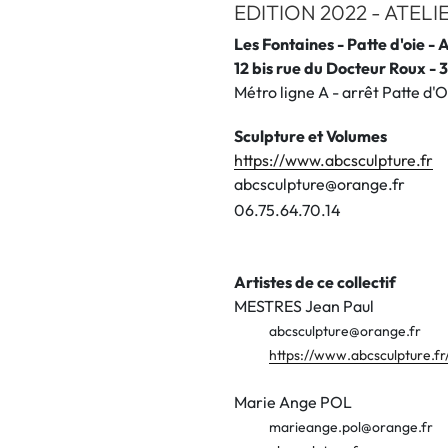
EDITION 2022 - ATELI
Les Fontaines - Patte d'oie - 
12 bis rue du Docteur Roux 
Métro ligne A - arrêt Patte d'O
Sculpture et Volumes
https://www.abcsculpture.fr
abcsculpture@orange.fr
0
6
.
7
5
.
6
4
.
7
0
.
1
4
Artistes de ce collectif
MESTRES Jean Paul
abcsculpture@orange.fr
https://www.abcsculpture.fr
Marie Ange POL
marieange.pol@orange.fr