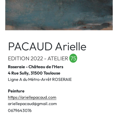
PACAUD Arielle
EDITION 2022 - ATELIER
75
Roseraie - Château de l'Hers
4 Rue Sully, 31500 Toulouse
Ligne A du Métro-Arrêt ROSERAIE
Peinture
https://ariellepacaud.com
ariellepacaud@gmail.com
0
6
7
9
6
4
3
0
7
6