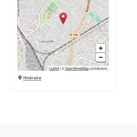
+
−
Leaflet
| ©
OpenStreetMap
contributors
Itinéraire