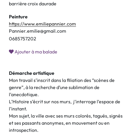
barrière croix daurade
Peinture
https://www.emiliepannier.com
Pannier.emilie@gmail.com
0
6
8
5
7
5
7
2
0
2
Ajouter à ma balade
Démarche artistique
Mon travail s’inscrit dans la filiation des “scènes de
genre”, à la recherche d’une sublimation de
l’anecdotique.
L’Histoire s’écrit sur nos murs, j’interroge l’espace de
l’instant.
Mon sujet, la ville avec ses murs colorés, tagués, signés
et ses passants anonymes, en mouvement ou en
introspection.