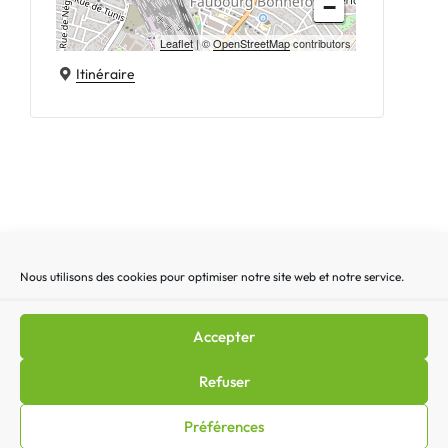
−
Leaflet
| ©
OpenStreetMap
contributors
Itinéraire
Nous utilisons des cookies pour optimiser notre site web et notre service.
Recherche
Recherc
pour
:
Accepter
Mentions légales
|
Lettre d’actualité
|
Gestion des
Refuser
cookies
|
Politique de confidentialité
|
Politique de cookies
Préférences
(EU)
|
Contact