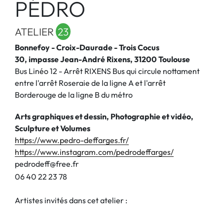
PÉDRO
ATELIER
23
Bonnefoy - Croix-Daurade - Trois Cocus
30, impasse Jean-André Rixens, 31200 Toulouse
Bus Linéo 12 - Arrêt RIXENS Bus qui circule nottament
entre l'arrêt Roseraie de la ligne A et l'arrêt
Borderouge de la ligne B du métro
Arts graphiques et dessin, Photographie et vidéo,
Sculpture et Volumes
https://www.pedro-deffarges.fr/
https://www.instagram.com/pedrodeffarges/
pedrodeff@free.fr
0
6
4
0
2
2
2
3
7
8
Artistes invités dans cet atelier :