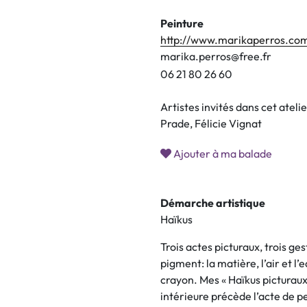
Peinture
http://www.marikaperros.co
marika.perros@free.fr
0
6
2
1
8
0
2
6
6
0
Artistes invités dans cet atel
Prade, Félicie Vignat
Ajouter à ma balade
Démarche artistique
Haïkus
Trois actes picturaux, trois ges
pigment: la matière, l’air et l’e
crayon. Mes « Haïkus picturaux
intérieure précède l’acte de pe