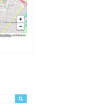
+
−
treetMap
contributors
Recherche