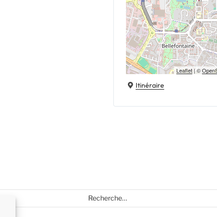
Leaflet
| ©
OpenS
Itinéraire
Recherche
pour
: