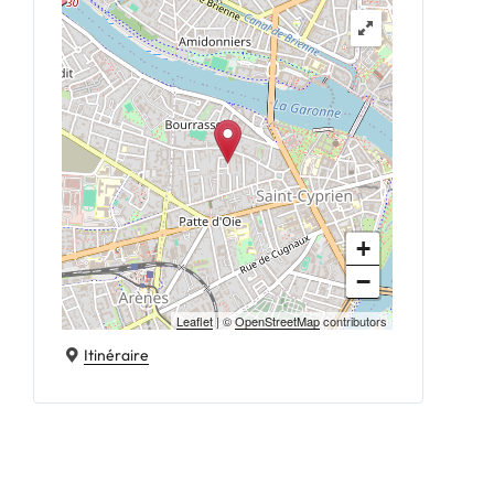
+
−
Leaflet
| ©
OpenStreetMap
contributors
Itinéraire