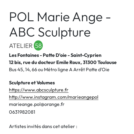
POL Marie Ange -
ABC Sculpture
ATELIER
58
Les Fontaines - Patte D'oie - Saint-Cyprien
12 bis, rue du docteur Emile Roux, 31300 Toulouse
Bus 45, 14, 66 ou Métro ligne A Arrêt Patte d'Oie
Sculpture et Volumes
https://www.abcsculpture.fr
http://www.instagram.com/marieangepol
marieange.pol@orange.fr
0
6
3
1
9
8
2
0
8
1
Artistes invités dans cet atelier :