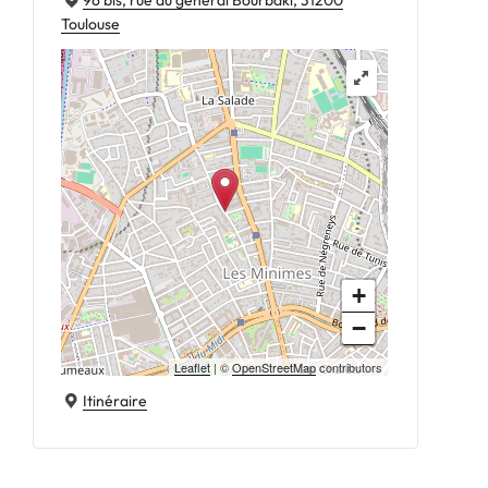
96 bis, rue du général Bourbaki, 31200
Toulouse
+
−
Leaflet
| ©
OpenStreetMap
contributors
Itinéraire