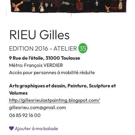
RIEU Gilles
EDITION 2016 - ATELIER
35
9 Rue de l'étoile, 31000 Toulouse
Métro: François VERDIER
Accès pour personnes à mobilité réduite
Arts graphiques et dessin, Peinture, Sculpture et
Volumes
http://gillesrieulastpainting.blogspot.com/
gillesrieu.com@gmail.com
0
6
8
5
9
2
1
6
0
0
Ajouter à ma balade