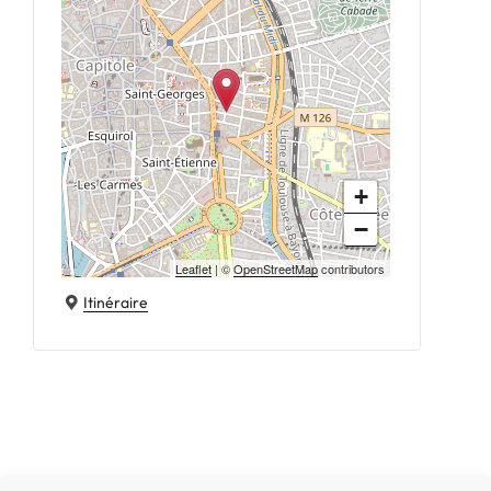
+
−
Leaflet
| ©
OpenStreetMap
contributors
Itinéraire