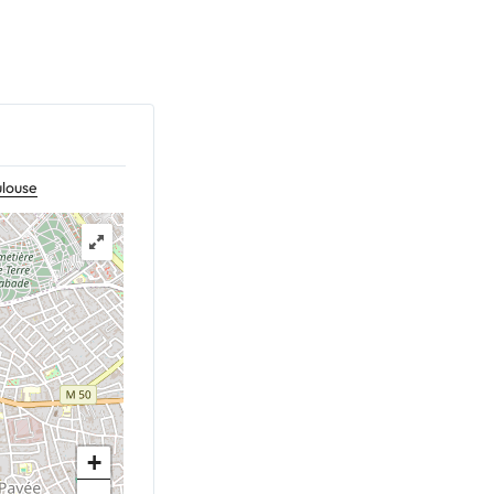
ulouse
+