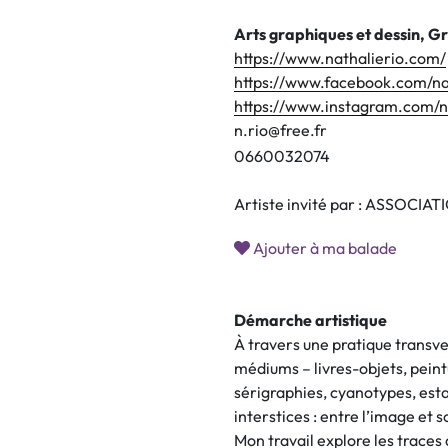
Arts graphiques et dessin, G
https://www.nathalierio.com/
https://www.facebook.com/nat
https://www.instagram.com/n
n.rio@free.fr
0
6
6
0
0
3
2
0
7
4
Artiste invité par : ASSOC
Ajouter à ma balade
Démarche artistique
À travers une pratique transv
médiums – livres-objets, peintu
sérigraphies, cyanotypes, estam
interstices : entre l’image et s
Mon travail explore les trace