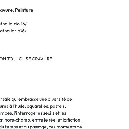
ravure, Peinture
halie.rio.16/
athalierio76/
IATION TOULOUSE GRAVURE
ersale qui embrasse une diversité de
res à l’huile, aquarelles, pastels,
pes, j’interroge les seuils et les
on hors-champ, entre le réel et la fiction.
s du temps et du passage, ces moments de