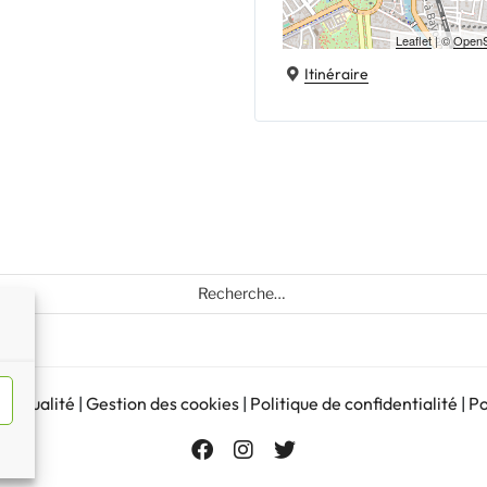
Leaflet
| ©
OpenS
Itinéraire
Recherche
pour
:
d’actualité
|
Gestion des cookies
|
Politique de confidentialité
|
Po