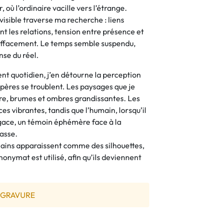
, où l’ordinaire vacille vers l’étrange.
nvisible traverse ma recherche : liens
t les relations, tension entre présence et
 effacement. Le temps semble suspendu,
nse du réel.
t quotidien, j’en détourne la perception
epères se troublent. Les paysages que je
re, brumes et ombres grandissantes. Les
s vibrantes, tandis que l’humain, lorsqu’il
ugace, un témoin éphémère face à la
asse.
mains apparaissent comme des silhouettes,
anonymat est utilisé, afin qu’ils deviennent
 GRAVURE