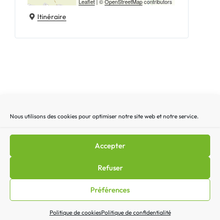
Leaflet
| ©
OpenStreetMap
contributors
Itinéraire
Nous utilisons des cookies pour optimiser notre site web et notre service.
Recherche
Recherc
pour
:
Accepter
Mentions légales
|
Lettre d’actualité
|
Gestion des
Refuser
cookies
|
Politique de confidentialité
|
Politique de cookies
Préférences
(EU)
|
Contact
Politique de cookies
Politique de confidentialité