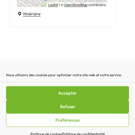
Leaflet
| ©
OpenStreetMap
contributors
Itinéraire
Nous utilisons des cookies pour optimiser notre site web et notre service.
Recherche
Recherc
pour
:
Accepter
Mentions légales
|
Lettre d’actualité
|
Gestion des
Refuser
cookies
|
Politique de confidentialité
|
Politique de cookies
Préférences
(EU)
|
Contact
Politique de cookies
Politique de confidentialité