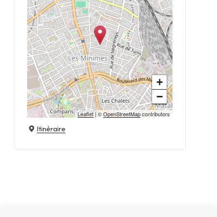
+
−
Leaflet
| ©
OpenStreetMap
contributors
Itinéraire