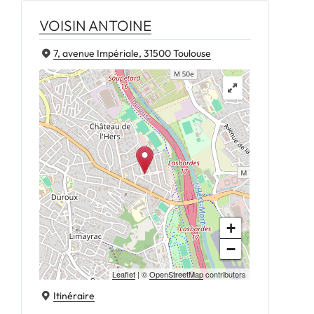
VOISIN ANTOINE
7, avenue Impériale, 31500 Toulouse
+
−
Leaflet
| ©
OpenStreetMap
contributors
Itinéraire