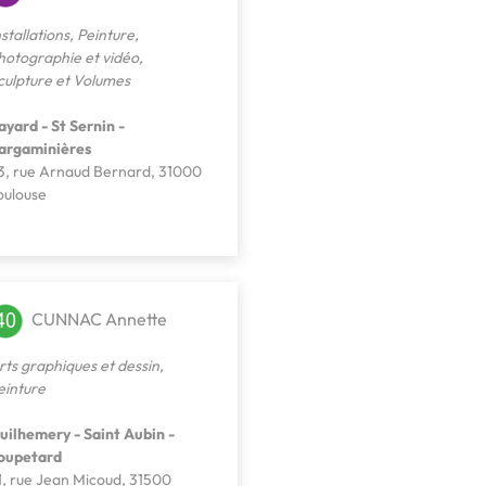
nstallations
,
Peinture
,
hotographie et vidéo
,
culpture et Volumes
ayard - St Sernin -
argaminières
3, rue Arnaud Bernard, 31000
oulouse
CUNNAC Annette
rts graphiques et dessin
,
einture
uilhemery - Saint Aubin -
oupetard
1, rue Jean Micoud, 31500