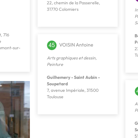
22, chemin de la Passerelle,
31770 Colomiers
I
P
S
, 716
B
e
P
VOISIN Antoine
umont-sur-
2
T
Arts graphiques et dessin
,
Peinture
Guilhemery - Saint Aubin -
Soupetard
7, avenue Impériale, 31500
Toulouse
A
P
G
S
5