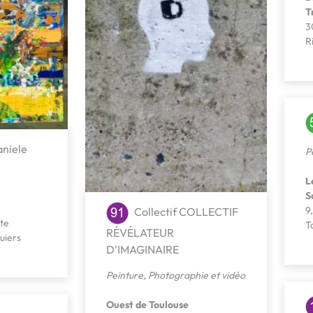
T
3
R
niele
P
L
S
9
Collectif COLLECTIF
te
T
RÉVÉLATEUR
uiers
D'IMAGINAIRE
Peinture
,
Photographie et vidéo
Ouest de Toulouse