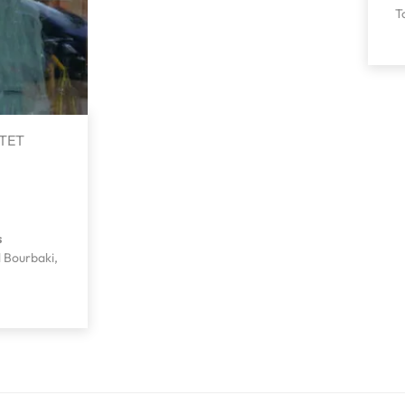
T
TET
s
l Bourbaki,