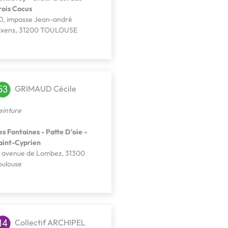
rois Cocus
0, impasse Jean-andré
ixens, 31200 TOULOUSE
GRIMAUD Cécile
einture
es Fontaines - Patte D'oie -
aint-Cyprien
, avenue de Lombez, 31300
oulouse
Collectif ARCHIPEL