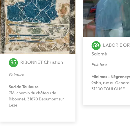
LABORIE OR
Salomé
RIBONNET Christian
Peinture
Peinture
Minimes - Négreney
96bis, rue du Genera
Sud de Toulouse
31200 TOULOUSE
716, chemin du château de
Ribonnet, 31870 Beaumont sur
Lèze